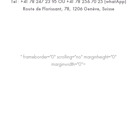
Tel : +41 78 247 23 95 OU +41 78 256 70 25 (whatApp)
Route de Florissant, 78, 1206 Genève, Suisse
" frameborder="0" scrolling="no" marginheight="0"
marginwidth="0">