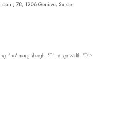
rissant, 78, 1206 Genève, Suisse
ling="no" marginheight="0" marginwidth="0">