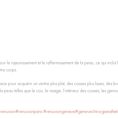
 le rajeunissement et le raffermissement de la peau, ce qui inclut le
otre corps.
e pour acquérir un ventre plus plat, des cuisses plus lisses, des bra
 peau telles que le cou, le visage, l’intérieur des cuisses, les gen
renuvion
#renuvionparis
#renuviongeneve
#genevechirurgieesthet