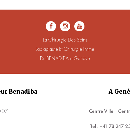
La Chirurgie Des Seins
Labiaplastie Et Chirurgie Intime
Dr-BENADIBA à Genève
teur Benadiba
A Genè
0 07
Centre Ville:
Centr
Tel : +41 78 247 