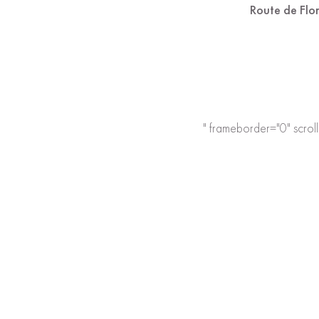
Route de Flo
" frameborder="0" scrol